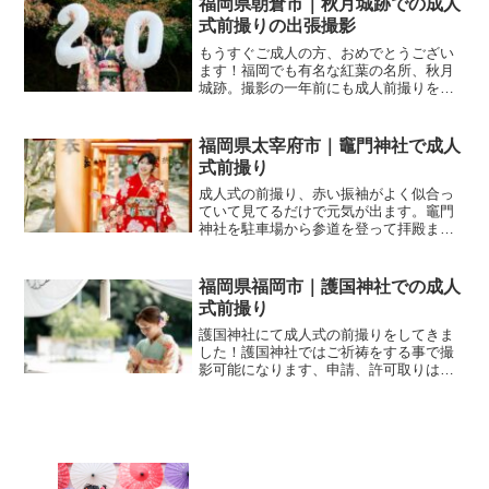
福岡県朝倉市｜秋月城跡での成人
式前撮りの出張撮影
もうすぐご成人の方、おめでとうござい
ます！福岡でも有名な紅葉の名所、秋月
城跡。撮影の一年前にも成人前撮りをさ
せていただいて、その方の妹さん！嬉し
いことに姉妹でご依頼いただきまし
た・・・！緑の振袖がとってもお似合い
福岡県太宰府市｜竈門神社で成人
です！髪型もおしゃれ・・・紅...
式前撮り
成人式の前撮り、赤い振袖がよく似合っ
ていて見てるだけで元気が出ます。竈門
神社を駐車場から参道を登って拝殿ま
で。この日は晴れたり曇ったり。かっち
りとしたお写真も撮りますが大事なのは
親御さんの撮りたい写真と本人がどんな
福岡県福岡市｜護国神社での成人
写真を撮りたいのか。竈門神...
式前撮り
護国神社にて成人式の前撮りをしてきま
した！護国神社ではご祈祷をする事で撮
影可能になります、申請、許可取りはご
祈祷をするという事。今回は知人のご紹
介で成人式の前撮りを行いました！護国
神社は緑もあって暑い日でも日陰で撮影
できます。護国神社は福岡...