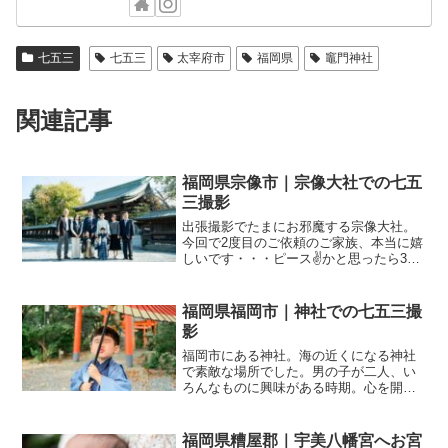
七五三
七五三
太宰府市
福岡県
竈門神社
関連記事
福岡県宗像市｜宗像大社での七五
三撮影
出張撮影でたまにお邪魔する宗像大社。
今回で2度目のご依頼のご家族、本当に嬉
しいです・・・ピース✌️かと思ったら3本
指ピース。子どもさんあるある。これも
可愛い。七五三ではあるあるな草履が嫌
だ。これは良くあります！足袋を履いて
福岡県福岡市｜神社での七五三撮
さらに草履、慣れな...
影
福岡市にある神社。海の近くになる神社
で素敵な場所でした。男の子が二人、い
ろんなものに興味がある時期。心を開い
てくれると変顔などで笑かせてくれま
す！ゼロ距離シャボン玉お兄ちゃんも笑
最後は七五三でもらった千歳飴食べたこ
福岡県糟屋郡｜宇美八幡宮へお宮