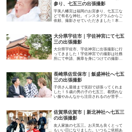
とないけどどんな味がするん...
参り、七五三の出張撮影
宇美八幡宮は福岡のお宮参り、七五三な
どで有名な神社。インスタグラムからご
依頼、撮影させていただきました！本当
にありがとうございます！！御神木の前
で集合写真3歳！ママがお迎え雨でぬかる
んでました。お子様も嬉しそう！お宮参
大分県宇佐市｜宇佐神宮にて七五
りよー！何が入ってるか...
三の出張撮影
大分県宇佐市、宇佐神宮に出張撮影に行
ってきました！宇佐神宮での撮影は社務
所にて申請、腕章を身につけての撮影と
なります。姉妹２人の七五三！今回２度
目の撮影で前回はお姉ちゃんのみでした
が今回は妹ちゃんも一緒に衣装を着ての
長崎県佐世保市｜飯盛神社へ七五
撮影、お姉ちゃんは前の撮...
三の出張撮影
子供さん最後まで笑顔で頑張ってくれま
した！５歳の男の子の七五三、着慣れな
い服やみんなから注目されるのが苦手な
子もいるので笑顔を見せてくれるまで時
間がかかることもしばしば・・・パパマ
マにもご協力いただいて最後まで頑張っ
佐賀県佐賀市｜新北神社へ七五三
てくれました！ご祈祷の控...
の出張撮影
友人家族の七五三。お天気も良くとって
もいい日になりました。いつもご依頼あ