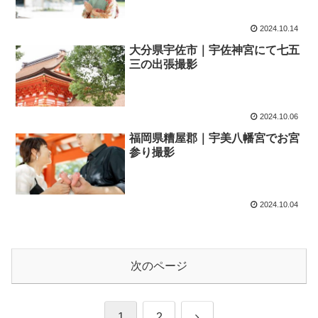
2024.10.14
大分県宇佐市｜宇佐神宮にて七五
三の出張撮影
2024.10.06
福岡県糟屋郡｜宇美八幡宮でお宮
参り撮影
2024.10.04
次のページ
次
1
2