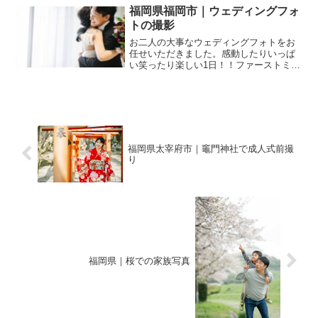
ても素敵なお二人の撮影。
福岡県福岡市｜ウェディングフォ
トの撮影
お二人の大事なウェディングフォトをお
任せいただきました。感動したりいっぱ
い笑ったり楽しい1日！！ファーストミー
トも大成功です！ドレス2着目のドッキリ
ファーストミート大成功でした！！これ
はもうバレないように細心の注意をはら
いました・・・笑撮影...
福岡県太宰府市｜竈門神社で成人式前撮
り
福岡県｜桜での家族写真