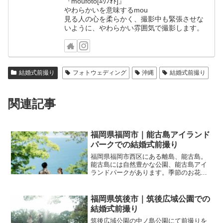
『moufoto[ﾑｳﾌｫﾄ]』
やわらかいを意味するmou
見る人の心を柔らかく、撮影中も緊張させな
いように、やわらかい雰囲気で撮影します。
結婚式前撮り
フォトウェディング
沖縄
結婚式前撮り
関連記事
福岡県福岡市｜能古島アイランド
パークでの結婚式前撮り
福岡県福岡市西区にある離島、能古島。
能古島には自然豊かな公園、能古島アイ
ランドパークがあります。季節のお花が
楽しめて、山の上から海が見える開放的
な癒される場所。そんな素敵な場所で前
撮りのご依頼をいただきました！すごく
福岡県筑後市｜筑後広域公園での
良い・・・木漏れ日とお二...
結婚式前撮り
筑後広域公園の中ノ島公園にて前撮りを