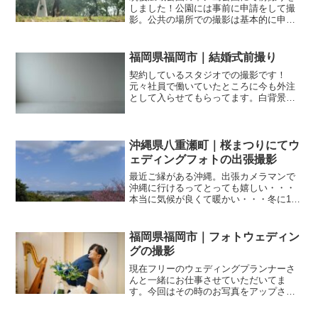
しました！公園には事前に申請をして撮
影。公共の場所での撮影は基本的に申請
が必要になります。お二人ともとっても
お優しくて緑の中での撮影・・・緑がよ
く合うドレス。しっとりした感じも。自
福岡県福岡市｜結婚式前撮り
分の前撮りはあまりかっち...
契約しているスタジオでの撮影です！
元々社員で働いていたところに今も外注
として入らせてもらってます。白背景っ
てやっぱりいいんですよねぇ・・・たく
さん撮らせてもらってます。まだまだフ
ォトウェディング、結婚式前撮りがんば
ります！！出張撮影、カメラ...
沖縄県八重瀬町｜桜まつりにてウ
ェディングフォトの出張撮影
最近ご縁がある沖縄。出張カメラマンで
沖縄に行けるってとっても嬉しい・・・
本当に気候が良くて暖かい・・・冬に10
度近く気温差があって過ごしやすかった
です。桜での撮影！沖縄ではヒガン桜と
いう濃いめのピンクの桜八重瀬の地域お
福岡県福岡市｜フォトウェディン
こし協力隊とのタイアッ...
グの撮影
現在フリーのウェディングプランナーさ
んと一緒にお仕事させていただいてま
す。今回はその時のお写真をアップさせ
ていただきます！ファーストミート大成
功です！とっても素敵なチャペルでとっ