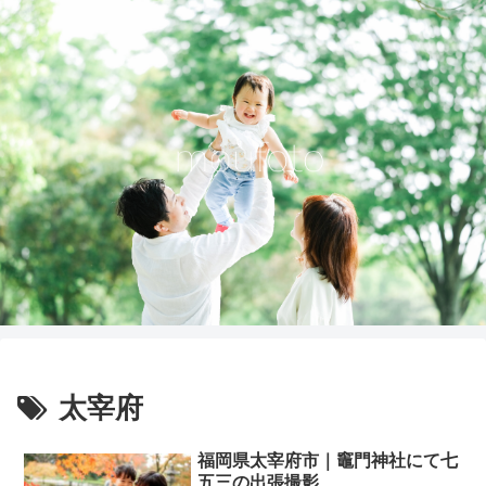
太宰府
福岡県太宰府市｜竈門神社にて七
五三の出張撮影