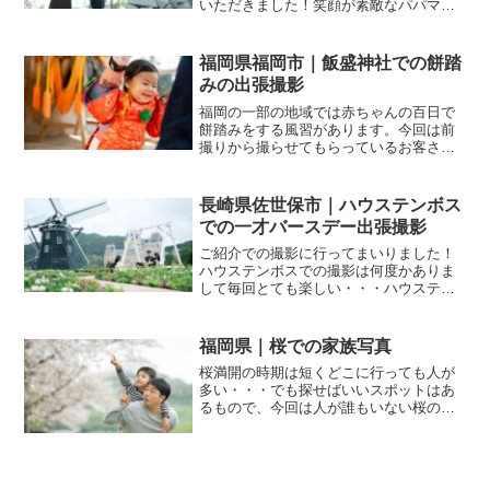
いただきました！笑顔が素敵なパパママ
お子さんの帽子もめちゃくちゃ可愛い梅
の花が咲き始めた頃このサングラスなか
なかファンキーに仕上がってて可愛
福岡県福岡市｜飯盛神社での餅踏
い・・・本当にありがとうござい...
みの出張撮影
福岡の一部の地域では赤ちゃんの百日で
餅踏みをする風習があります。今回は前
撮りから撮らせてもらっているお客さ
ま。こうやってずっとお会いできるのが
嬉しい・・・！！パパももう5度の撮影と
なるとこのポーズ、嬉しい。ご祈祷を行
長崎県佐世保市｜ハウステンボス
います。飯盛神社はご祈祷...
での一才バースデー出張撮影
ご紹介での撮影に行ってまいりました！
ハウステンボスでの撮影は何度かありま
して毎回とても楽しい・・・ハウステン
ボスに撮影の許可を問い合わせると申請
は不要とのことですがこれは家族写真の
話結婚式の前撮りやフォトウェディング
福岡県｜桜での家族写真
などドレスやタキシードな...
桜満開の時期は短くどこに行っても人が
多い・・・でも探せばいいスポットはあ
るもので、今回は人が誰もいない桜の下
で家族写真、ファミリーフォトを撮影。
家族5人で来られてたのですが、パパと息
子さんの写真のみアップ。ママとお子様2
人は恥ずかしいとのこ...