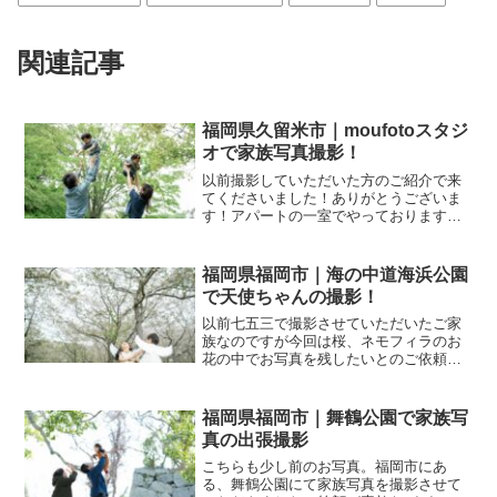
関連記事
福岡県久留米市｜moufotoスタジ
オで家族写真撮影！
以前撮影していただいた方のご紹介で来
てくださいました！ありがとうございま
す！アパートの一室でやっておりますの
で広くはないのでご迷惑おかけしてます
が少しずつ周りの方からご紹介やリピー
トでのご依頼をいただいております！お
福岡県福岡市｜海の中道海浜公園
誕生日フォトパパとママが...
で天使ちゃんの撮影！
以前七五三で撮影させていただいたご家
族なのですが今回は桜、ネモフィラのお
花の中でお写真を残したいとのご依頼を
いただきました！とにかくふたりの天使
ちゃんが可愛すぎました！二人とも覚え
ててくれてすぐにこの表情くれました。
福岡県福岡市｜舞鶴公園で家族写
笑顔も天使桜とネモフィラ...
真の出張撮影
こちらも少し前のお写真。福岡市にあ
る、舞鶴公園にて家族写真を撮影させて